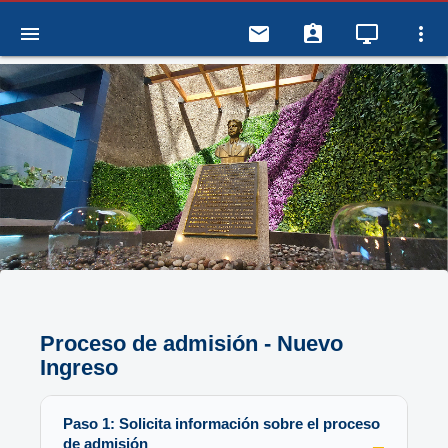
menu
email
assignment_ind
desktop_windows
more_vert
Proceso de admisión - Nuevo
Ingreso
Paso 1: Solicita información sobre el proceso
de admisión